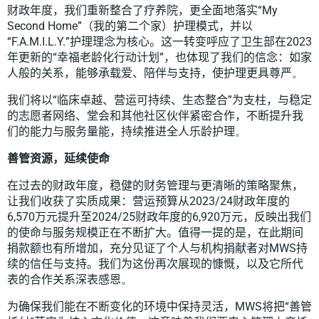
财政年度，我们重新整合了疗养院，
更全面地落实“
My
Second Home
”（我的第二个家）护理模式，并以
“
F.A.M.I.L.Y.
”护理理念为核心。这一转变呼应了卫生部在
2023
年更新的
“
幸福老龄化行动计划”，也体现了我们的信念：如家
人般的关系，能够承载爱、陪伴与支持，使护理更具尊严
。
我们将以
“
临床卓越、营运可持续、生态整合
”
为支柱，与稳定
的
志愿者
网络、堂会和其他社区伙伴紧密合作，
不断提升
我
们的能力与服务量能，持续
推进
全人乐龄护理
。
善管资源，延续使命
在过去的财政年度，稳健的财务管理与更清晰的
策
略聚焦，
让我们收获了实质成果：营运预算从
2023/24
财政年度的
6,570
万元提升至
2024/25
财政年度的
6,920
万元，反映出我们
的使命与服务规模正在不断扩大。值得一提的是，在此期间
捐款额也有所增加，充分见证了个人与机构捐献者对
MWS
持
续的信任与支持。我们为这份再次展现的慷慨，以及它所代
表的合作关系深表感恩
。
为确保我们能在不断变化的环境中保持灵活，
MWS
将把“善管