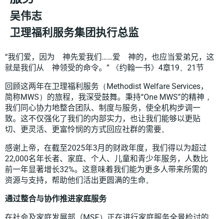
吴伟志
卫理福利服务集团执行总监
“
我们爱，
因为 神
先爱我们
……
爱 神
的，也应当爱弟兄，这
就是我们
从 神
领受的命令。
”
《
约翰一书
》
4
章
19
、
21
节
回顾这两年在卫理福利服务
（
Methodist Welfare Services
，
简称
MWS
）
的旅程，我
深受鼓舞
。秉持
“One
MWS”
的精神
，
我们
同心协力地整合团队、制度与服务，
使全机构步调一
致
。这不仅强化了我们的
内部实
力，也让我们能够以更贴
切、更灵活、更富怜悯的方式回应社群的需要
。
感谢上帝，在截至
2025
年
3
月的财政年度，我们得以
为
超过
22,000
名年长者、家庭、个人、儿童和青少年
服务
，人数比
前一年显著增长
32%
。这意味着我们能为更多人带来所需的
资源与支持，帮助他们
活出更
圆满
的生命
。
通过
整合与协作
推进家庭服务
在社会及家庭发展部（
MSF
）
正在
进行家庭服务
全景
检讨的