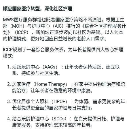
顺应国家医疗转型，深化社区
护理
MWS
医疗服务群组也随着国家医疗
策
略不断演进。根据卫生
部（
MOH
）与护联中心（
AIC
）推行的《综合社区护理服务计
划》（
ICCP
），新加坡正逐步迈向以社区为基础、以人为本
的护理模式，更好地回应日益增长的老龄人口需求
。
ICCP
规划了一套
综合
服务体系，为年长者提供四大核心护理
模式
:
活跃乐龄中心（
AACs
）：
让年长者保持活跃、建立联
系、持续参与社区生活。
居家治疗（
Home Therapy
）
：
在家中提供物理治疗和职
能治疗，让年长者在熟悉的环境中康复。
优化居家个人照料
（
HPC+
）
：
为体弱、需求更复杂的年
长者提供更全面的居家护理与日常支持。
结合
乐龄护理中心（
SCCs
）：在白天提供日托、护理与
康复服务，支持护理需求较高的年长者。