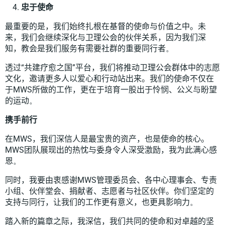
忠于使命
最重要的是，我们始终扎根在基督的使命与价值之中。未
来，我们会继续深化与卫理公会的伙伴关系，因为我们深
知，教会是我们
服务
有需要社群的重要同行者
。
透过
“
共建疗愈之国
”
平台，我们将推动卫理公会群体中的志愿
文化，邀请更多人以爱心和行动站出来。
我们的使命不仅在
于
MWS
所做的工作
，更在于培育一股出于怜悯、公义与盼望
的运动
。
携手前行
在
MWS
，我们深信人是最宝贵的资产，也是使命的核心。
MWS
团队展现出的热忱与委身令人深受激励，我为此满心感
恩
。
同时，我要由衷感谢
MWS
管理委员会、各中心理事会、专责
小组、伙伴堂会、捐献者、
志愿者
与社区伙伴。你们坚定的
支持与同行，让我们的工作更有意义，也更具影响力
。
踏入新的篇章之际，我深信，我们共同的使命和对卓越的坚