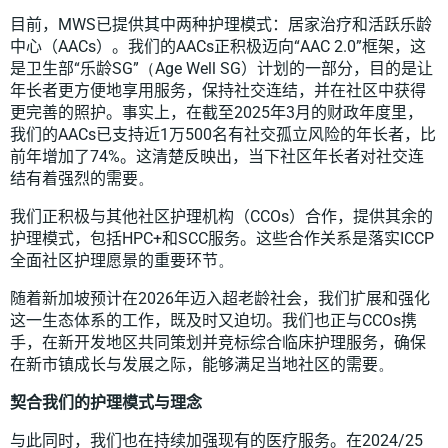
目前，
MWS
已提供其中两种护理模式：居家治疗和活跃乐龄
中心（
AACs
）。我们的
AACs
正积极迈向“
AAC 2.0
”框架，这
是卫生部“乐龄
SG
”（
Age
Well SG
）计划的一部分，
目的是让
年长者更方便地享用服务，保持社交连结，并在社区中获得
更完善的照护
。事实上，在截至
2025
年
3
月的财政年度里，
我们的
AACs
已支持近
1
万
500
名有社交孤立风险的年长者，比
前年增加了
74%
。这清楚反映出，当下社区年长者对社交连
结有着强烈的需要
。
我们正积极与其他社区护理机构（
CCOs
）合作，提供其余的
护理模式，
包括
HPC+
和
SCC
服务。
这些合作关系是落实
ICCP
全面社区护理愿景的重要环节
。
随着新加坡预计在
2026
年迈入超老龄社会，我们扩展和强化
这一生态体系的工作，既及时又迫切。我们也正与
CCOs
携
手，在新开发地区共同策划并竞标综合临床护理服务，确保
在新市镇成长与发展之际，能够满足当地社区的需要
。
契合我们的护理模式与理念
与此同时，我们也在持续加强现有的医疗服务。在
2024/25