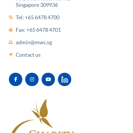
Singapore 309936
Tel:
+65 6478 4700
Fax: +65 6478 4701
admin@mws.sg
Contact us