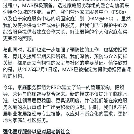
过程中，
MWS
积极预备，透过家庭服务群组的整合与协调来
迎接全领域的转变。目前，我们营运家庭服务中心（
FSCs
）
以及
位于
家庭服务中心的巩固家庭计划（
FAM@FSC
）。虽然
我们
没有提供青少年或保护性服务，但我们已与保护中心及
综合服务提供者建立合作关系，好让弱势的个人和家庭获得
更完整的照顾
。
与此同时，我们也进一步加强了预防性的工作，包括婚姻预
备、育儿支援和早期风险辨识。我们深信，预防与介入同样
关键，都是建立有韧性的家庭与社区的重要基础。值得欣慰
的是，从
2025
年
7
月
1
日起，
MWS
已被指定为提供婚姻预备课
程的机构
。
今年，家庭服务群组为
FSCs
建立了统一的管理架构，把领
导、营运与临床督导整合起来。新的模式不仅提升了临床水
准，也让领导层更稳固、更具透明度，并使我们能在家庭服
务领域的发展重点上作出更积极的贡献。同时，我们也在拓
展职业发展路径与专业技能，以应对不断变化的需求，更好
地
为
家庭与社区
服务。
强化医疗服务
以应对超老龄社会