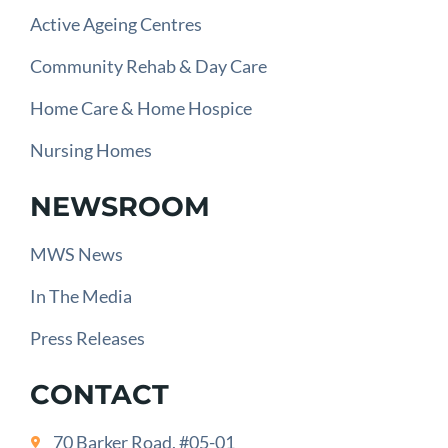
Active Ageing Centres
Community Rehab & Day Care
Home Care & Home Hospice
Nursing Homes
NEWSROOM
MWS News
In The Media
Press Releases
CONTACT
70 Barker Road, #05-01